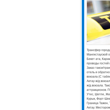
Трансфер города
Мангистауской о
Бекет ата, Кара
проводы гостей в
Заказ такси/тра
отель и обратно
вокзала (С табл
Актау-ж/д вокзал
ж/д вокзала. Такс
аттракционов. П
Утес, Шетпе, Же
Курык, Форт-Шев
Граница Тажен, 
Актау. Месторож