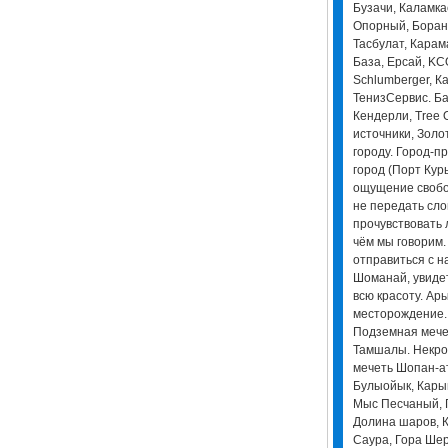
Бузачи, Каламка
Опорный, Боранк
Тасбулат, Карам
База, Ерсай, KCO
Schlumberger, К
ТенизСервис. Ба
Кендерли, Tree O
источники, Золо
городу. Город-п
город (Порт Кур
ощущение свобо
не передать сло
прочувствовать 
чём мы говорим
отправиться с н
Шоманай, увидет
всю красоту. Ар
месторождение. 
Подземная мече
Тамшалы. Некро
мечеть Шопан-ат
Булыойык, Кары
Мыс Песчаный, Г
Долина шаров, К
Саура, Гора Шер