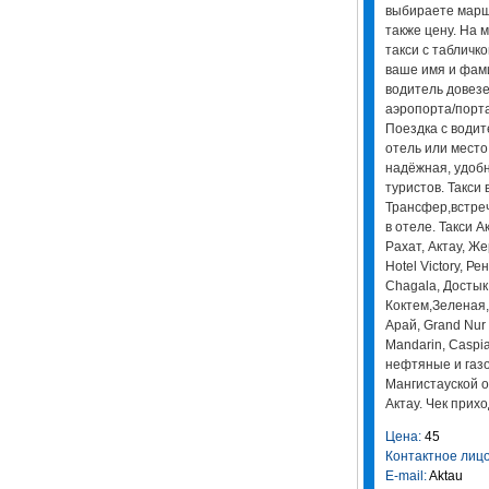
выбираете маршру
также цену. На 
такси с табличк
ваше имя и фам
водитель довезе
аэропорта/порта
Поездка с водит
отель или место
надёжная, удобн
туристов. Такси в
Трансфер,встреч
в отеле. Такси Ак
Рахат, Актау, Ж
Hotel Victory, Р
Chagala, Достык,
Коктем,Зеленая,
Арай, Grand Nur
Mandarin, Caspia
нефтяные и газ
Мангистауской о
Актау. Чек прих
Цена:
45
Контактное лицо
E-mail:
Aktau