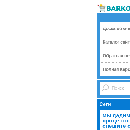
Доска объя
Каталог сай
Обратная св
Полная верс
Сети
мы дадим
процентно
спешите 