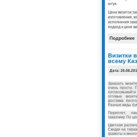
штук.
Цена визиток за
изготовления, к
исполнения зак
подход к цене ви
Подробнее
Визитки в
всему Каз
Дата: 26.08.20
Заказать визит
очень просто. 
согласовывайт
готовые визит
доставка бесп
Разные виды бу
Переплет, ла
заказчику. По ц
Цветная распеч
Скидки на тира
грамоты и много