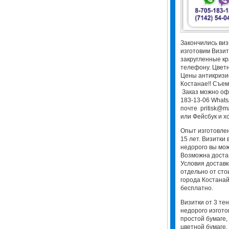
Закончились виз
изготовим Визит
закругленные кр
телефону. Цветн
Цены антикризис
Костанае!! Съем
Заказ можно оф
183-13-06 WhatsA
почте pritisk@m
или Фейсбук и хо
Опыт изготовлен
15 лет. Визитки 
недорого вы мож
Возможна достав
Условия доставк
отдельно от сто
города Костанай
бесплатно.
Визитки от 3 тен
недорого изгото
простой бумаге,
цветной бумаге