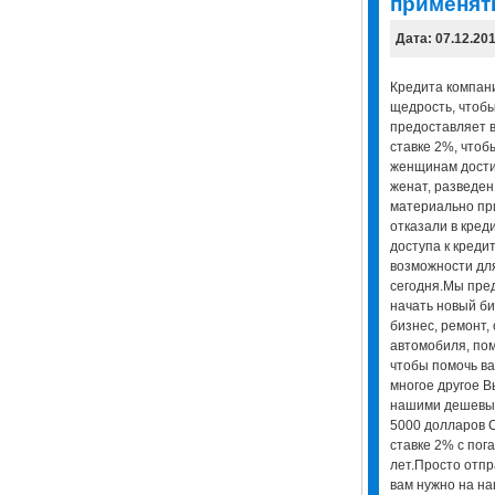
применять
Дата: 07.12.20
Кредита компани
щедрость, чтоб
предоставляет в
ставке 2%, чтоб
женщинам достич
женат, разведен,
материально пр
отказали в кред
доступа к креди
возможности для
сегодня.Мы пред
начать новый би
бизнес, ремонт,
автомобиля, пом
чтобы помочь ва
многое другое В
нашими дешевых
5000 долларов 
ставке 2% с пог
лет.Просто отпр
вам нужно на н