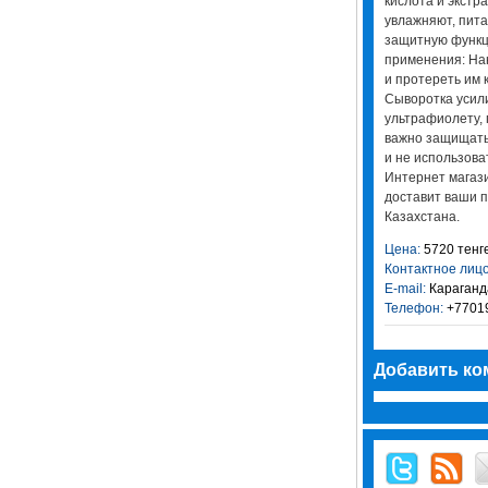
кислота и экстр
увлажняют, пита
защитную функц
применения: Нан
и протереть им 
Сыворотка усили
ультрафиолету,
важно защищать 
и не использова
Интернет магази
доставит ваши п
Казахстана.
Цена:
5720 тенг
Контактное лицо
E-mail:
Караганд
Телефон:
+7701
Добавить ко