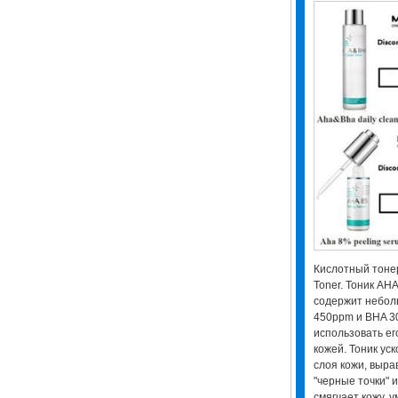
Кислотный тонер
Toner. Тоник AH
содержит небол
450ppm и BHA 3
использовать ег
кожей. Тоник ус
слоя кожи, выра
"черные точки" 
смягчает кожу, 