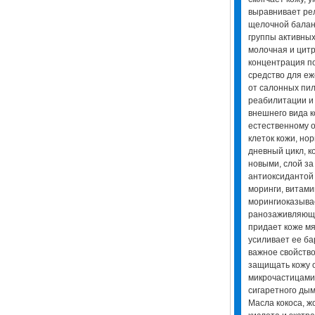
выравнивает рел
щелочной баланс
группы активных
молочная и цитр
концентрация п
средство для еж
от салонных пил
реабилитации и
внешнего вида к
естественному 
клеток кожи, но
дневный цикл, к
новыми, слой за
антиоксидантой 
моринги, витами
морингиоказыва
ранозаживляюще
придает коже мяг
усиливает ее б
важное свойство
защищать кожу 
микрочастицами 
сигаретного дым
Масла кокоса, ж