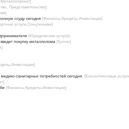
[
Металлопрокат
]
тво, Представительство
]
дам
]
рочную ссуду сегодня
[
Финансы,Кредиты,Инвестиции
]
ортные услуги,Спецтехники
]
едпринимателя
[
Юридические услуги
]
зведет покупку металлолома
[
Куплю
]
м
]
едиты,Инвестиции
]
 медико-санитарных потребностей сегодня.
[
Консалтинговые услуг
ет
]
ебе
[
Финансы,Кредиты,Инвестиции
]