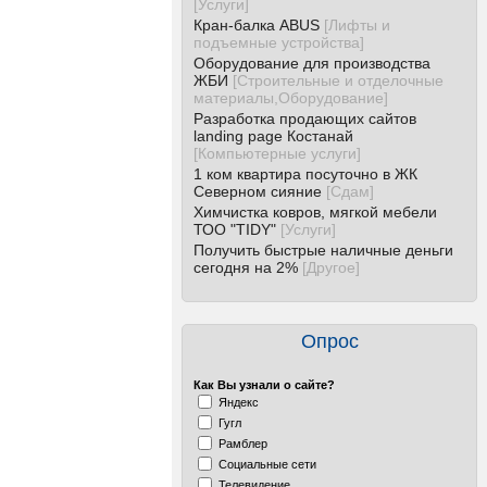
[
Услуги
]
Кран-балка ABUS
[
Лифты и
подъемные устройства
]
Оборудование для производства
ЖБИ
[
Строительные и отделочные
материалы,Оборудование
]
Разработка продающих сайтов
landing page Костанай
[
Компьютерные услуги
]
1 ком квартира посуточно в ЖК
Северном сияние
[
Сдам
]
Химчистка ковров, мягкой мебели
ТОО "TIDY"
[
Услуги
]
Получить быстрые наличные деньги
сегодня на 2%
[
Другое
]
Опрос
Как Вы узнали о сайте?
Яндекс
Гугл
Рамблер
Социальные сети
Телевидение