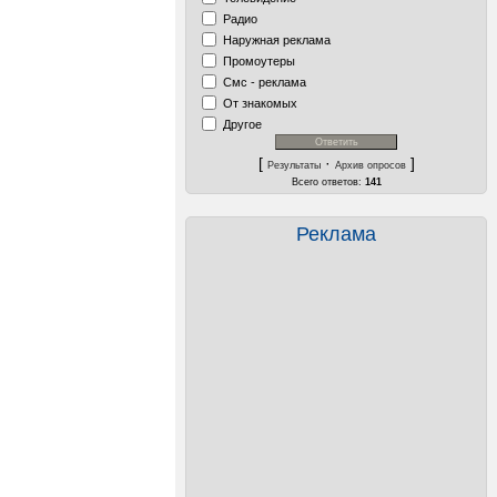
Радио
Наружная реклама
Промоутеры
Смс - реклама
От знакомых
Другое
[
·
]
Результаты
Архив опросов
Всего ответов:
141
Реклама