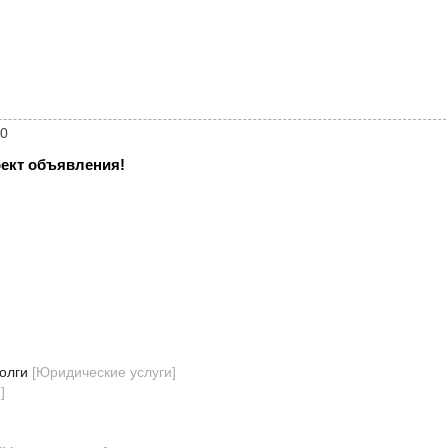
60
ект объявления!
олги
[
Юридические услуги
]
е
]