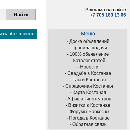
Реклама на сайте
+7 705 183 13 06
ать объявление
Меню
-
Доска объявлений
-
Правила подачи
-
100% объявление
-
Каталог статей
-
Новости
-
Свадьба в Костанае
-
Такси Костаная
-
Справочная Костаная
-
Карта Костаная
-
Афиша кинотеатров
-
Визитки в Костанае
-
Форумы Баркос кз
-
Погода в Костанае
-
Обратная связь