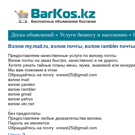
Доска объявлений
»
Услуги бизнесу и населению
»
Взлом my.mail.ru, взлом почты, взлом rambler почты,
Предоставляем качественные услуги по взлому почты.
Взлом почты на заказ быстро, качественно и не дорого.
Хотите узнать тайные планы жены, мужа, знакомой или конкур
Мы вам поможем в этом.
Обращайтесь на почту: xrewst25@gmail.com
взлом mail
взлом yandex
взлом rambler
взлом gmail
взлом yahoo
взлом ukr,net
...
Без предоплаты.
Предоставляем любые доказательства взлома.
Пароль не меняется.
Обращайтесь на почту: xrewst25@gmail.com