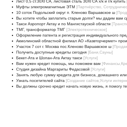
Лист 0,5 ст.30ХГСА, листовая сталь 30ХГСА х/к и г/к купить
Муфты электромагнитные ЭТМ
[
Партнёрство, Сотрудничес
10 соток Подольский округ п. Кленово Варшавское ш
[
Про
Вы хотите чтобы заплатить старые долги? мы дадим вам с
Такси Аэропорт Актау и по Мангистауской области
[
Трансп
ТМГ, трансформатор ТМГ
[
Электротехническое
]
Оформление патента и регистрация индивидуального пр
Акмолинский областной филиал АО «Казвторчермет» прои
Участок 7 сот г. Москва пос.Кленово Варшавское ш
[
Прода
Получить доступные кредиты сегодня
[
Бани,Сауны
]
Бекет-Ата и Шопан-Ата Актау такси
[
Услуги
]
Вам нужен кредит помощь, мы поможем вам
[
Финансы,Кр
Студия дизайна Маргариты Федасовой
[
Услуги
]
Занять любую сумму кредита для бизнеса, домашнего или
Узнать посетителей сайта
[
Создание сайтов,Услуги интерн
Вы должны срочно кредит начать новую жизнь, я помогу т