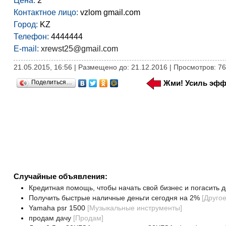
Цена:
2
Контактное лицо:
vzlom gmail.com
Город:
KZ
Телефон:
4444444
E-mail:
xrewst25@gmail.com
21.05.2015, 16:56 | Размещено до: 21.12.2016 | Просмотров: 7
Поделиться…
Жми! Усиль эфф
Случайные объявления:
Кредитная помощь, чтобы начать свой бизнес и погасить д
Получить быстрые наличные деньги сегодня на 2%
[
Друго
Yamaha psr 1500
[
Музыкальные инструменты
]
продам дачу
[
Продам
]