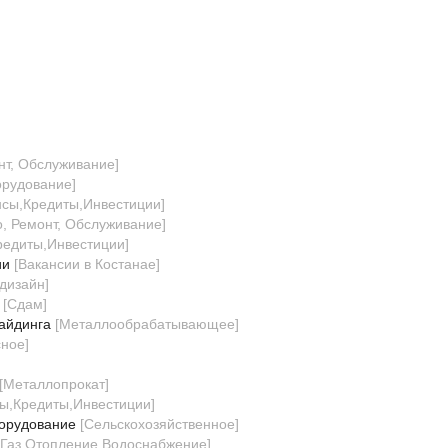
нт, Обслуживание
]
орудование
]
сы,Кредиты,Инвестиции
]
о, Ремонт, Обслуживание
]
редиты,Инвестиции
]
ии
[
Вакансии в Костанае
]
 дизайн
]
[
Сдам
]
айдинга
[
Металлообрабатывающее
]
сное
]
[
Металлопрокат
]
ы,Кредиты,Инвестиции
]
орудование
[
Сельскохозяйственное
]
,Газ,Отопление,Водоснабжение
]