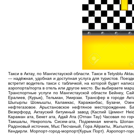
Такси в Актау, по Мангистауской области. Такси в Tetysblu Akt
— надёжная, удобная и доступная услуга для туристов. Поездк
встретит водитель такси с табличкой, на которой будет нап
аэропорта/порта в отель или другое место. Вы выбираете маршрут:
Транспортные услуги по Мангистауской области Бейнеу, Сай
Ералиев, (Курык), Тельман, Умирзак. Трансфер в городе А
Шыгырлы Шомышты, Каламкас, Каражанбас, Бузачи, Озенм
нефтегазовое. Арыстановское нефтяное месторождение. Баз
Везерфорд. Актауский битумный завод (Каспий Цемент Hei
Караман ата, Бекет ата, Адай Ата (Отпан Тау) Часовая по го
Тамшалы, Некрополь Сисем-ата, Подземная мечеть Шопан-а
Радоновый источник, Мыс Песчаный, Гора Айракты, Жыгылган,
Кендирли. Морпорт-город-морпорт(Курык Порт). Аэропорт-город