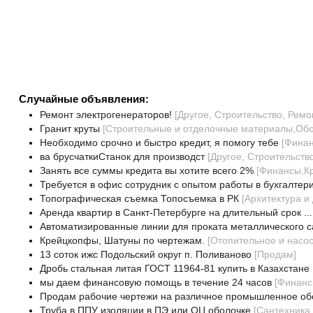
Случайные объявления:
Ремонт электрогенераторов!
[
Другое, Строительство, Ремо
Гранит круты
[
Строительные и отделочные материалы,Об
Необходимо срочно и быстро кредит, я помогу тебе
[
Финан
ва брусчаткиСтанок для производст
[
Другое, Строительств
Занять все суммы кредита вы хотите всего 2%
[
Финансы,К
Требуется в офис сотрудник с опытом работы в бухгалтер
Топографическая съемка Топосъемка в РК
[
Архитектура и
Аренда квартир в Санкт-Петербурге на длительный срок ...
Автоматизированные линии для проката металлического с
Крейцкопфы, Шатуны по чертежам.
[
Отопительное и насо
13 соток ижс Подольский округ п. Поливаново
[
Продам
]
Дробь стальная литая ГОСТ 11964-81 купить в Казахстане
мы даем финансовую помощь в течение 24 часов
[
Финанс
Продам рабочие чертежи на различное промышленное об
Труба в ППУ изоляции в ПЭ или ОЦ оболочке
[
Сантехника