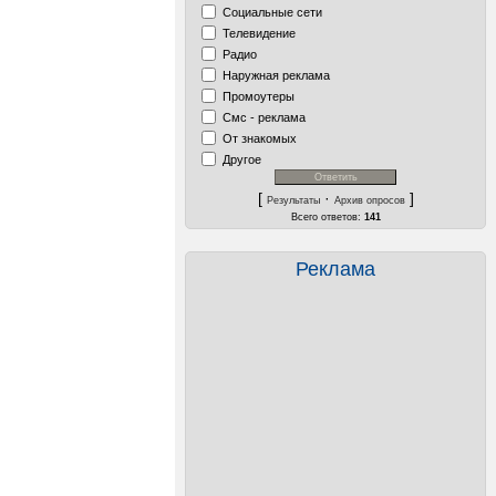
Социальные сети
Телевидение
Радио
Наружная реклама
Промоутеры
Смс - реклама
От знакомых
Другое
[
·
]
Результаты
Архив опросов
Всего ответов:
141
Реклама