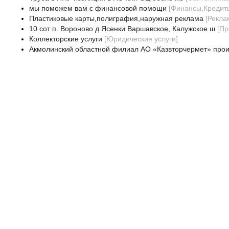
мы поможем вам с финансовой помощи
[
Финансы,Кредит
Пластиковые карты,полиграфия,наружная реклама
[
Рекла
10 сот п. Вороново д.Ясенки Варшавское, Калужское ш
[
Пр
Коллекторские услуги
[
Юридические услуги
]
Акмолинский областной филиал АО «Казвторчермет» прои