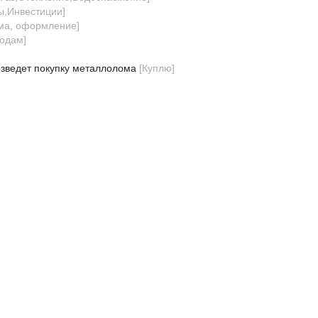
ы,Инвестиции
]
ма, оформление
]
одам
]
зведет покупку металлолома
[
Куплю
]