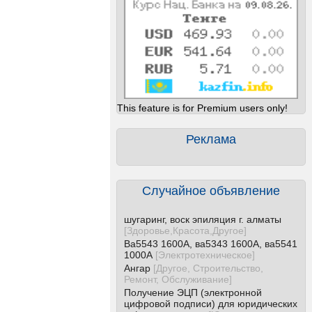
This feature is for Premium users only!
Реклама
Случайное объявление
шугаринг, воск эпиляция г. алматы
[
Здоровье,Красота,Другое
]
Ва5543 1600А, ва5343 1600А, ва5541
1000А
[
Электротехническое
]
Ангар
[
Другое, Строительство,
Ремонт, Обслуживание
]
Получение ЭЦП (электронной
цифровой подписи) для юридических