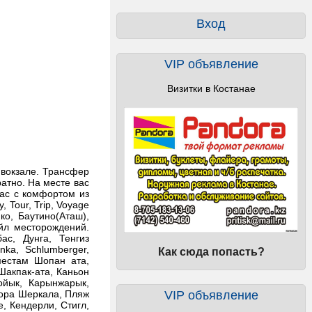
Вход
VIP объявление
Визитки в Костанае
д вокзале. Трансфер
ратно. На месте вас
вас с комфортом из
, Tour, Trip, Voyage
ко, Баутино(Аташ),
йл месторождений.
ас, Дунга, Тенгиз
ka, Schlumberger,
Как сюда попасть?
местам Шопан ата,
Шакпак-ата, Каньон
ойык, Карынжарык,
Гора Шеркала, Пляж
VIP объявление
e, Кендерли, Стигл,