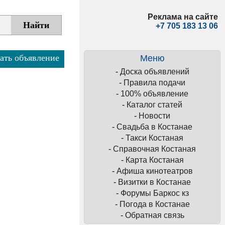
Реклама на сайте
+7 705 183 13 06
ать объявление
Меню
-
Доска объявлений
-
Правила подачи
-
100% объявление
-
Каталог статей
-
Новости
-
Свадьба в Костанае
-
Такси Костаная
-
Справочная Костаная
-
Карта Костаная
-
Афиша кинотеатров
-
Визитки в Костанае
-
Форумы Баркос кз
-
Погода в Костанае
-
Обратная связь