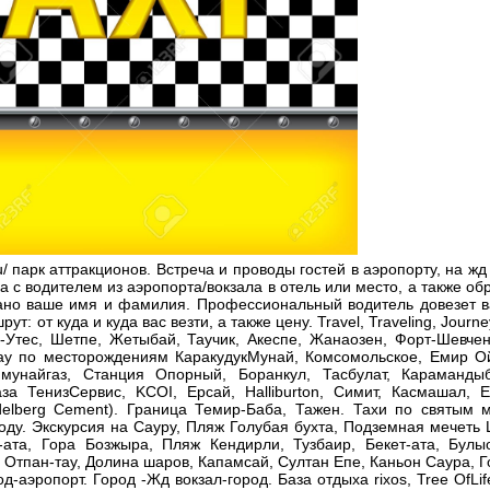
au/ парк аттракционов. Встреча и проводы гостей в аэропорту, на ж
а с водителем из аэропорта/вокзала в отель или место, а также об
исано ваше имя и фамилия. Профессиональный водитель довезет 
 от куда и куда вас везти, а также цену. Travel, Traveling, Journey
-Утес, Шетпе, Жетыбай, Таучик, Акеспе, Жанаозен, Форт-Шевчен
ктау по месторождениям КаракудукМунай, Комсомольское, Емир О
унайгаз, Станция Опорный, Боранкул, Тасбулат, Карамандыб
а ТенизСервис, KCOI, Ерсай, Halliburton, Симит, Касмашал, En
delberg Cement). Граница Темир-Баба, Тажен. Тахи по святым 
роду. Экскурсия на Сауру, Пляж Голубая бухта, Подземная мечеть 
та, Гора Бозжыра, Пляж Кендирли, Тузбаир, Бекет-ата, Булы
 Отпан-тау, Долина шаров, Капамсай, Султан Епе, Каньон Саура, 
-аэропорт. Город -Жд вокзал-город. База отдыха rixos, Tree OfLif