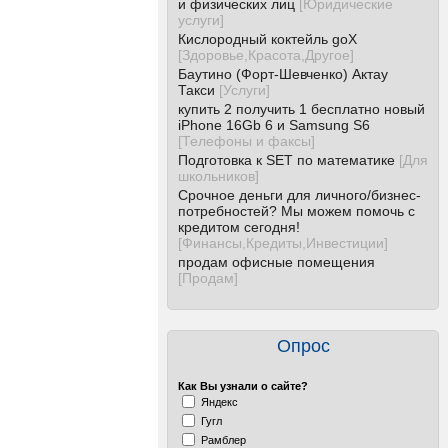
и физических лиц
[
Юридические
услуги
]
Кислородный коктейль goX
[
Здоровье,Красота,Другое
]
Баутино (Форт-Шевченко) Актау
Такси
[
Услуги
]
купить 2 получить 1 бесплатно новый
iPhone 16Gb 6 и Samsung S6
[
Телефоны и факсы
]
Подготовка к SET по математике
[
Для
школьников
]
Срочное деньги для личного/бизнес-
потребностей? Мы можем помочь с
кредитом сегодня!
[
Финансы,Кредиты,Инвестиции
]
продам офисные помещения
[
Продам
]
Опрос
Как Вы узнали о сайте?
Яндекс
Гугл
Рамблер