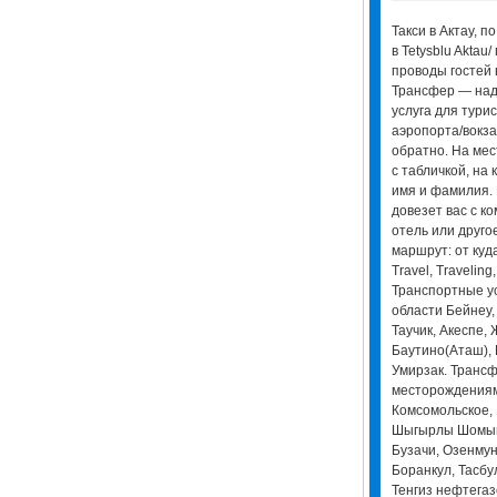
Такси в Актау, п
в Tetysblu Aktau
проводы гостей в
Трансфер — над
услуга для тури
аэропорта/вокза
обратно. На мес
с табличкой, на
имя и фамилия.
довезет вас с к
отель или друго
маршрут: от куда
Travel, Traveling,
Транспортные ус
области Бейнеу,
Таучик, Акеспе,
Баутино(Аташ), 
Умирзак. Трансф
месторождениям
Комсомольское,
Шыгырлы Шомышт
Бузачи, Озенму
Боранкул, Тасбу
Тенгиз нефтегаз