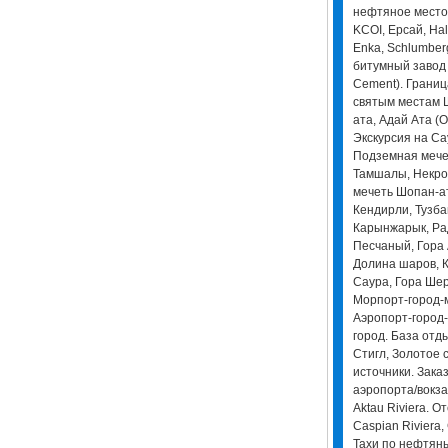
нефтяное место
KCOI, Ерсай, Hal
Enka, Schlumber
битумный завод 
Cement). Границ
святым местам Ш
ата, Адай Ата (О
Экскурсия на Са
Подземная мече
Тамшалы, Некро
мечеть Шопан-а
Кендирли, Тузба
Карынжарык, Ра
Песчаный, Гора 
Долина шаров, К
Саура, Гора Шер
Морпорт-город-
Аэропорт-город-
город. База отды
Стигл, Золотое 
источники. Зака
аэропорта/вокзал
Aktau Riviera. О
Caspian Riviera, 
Тахи по нефтян