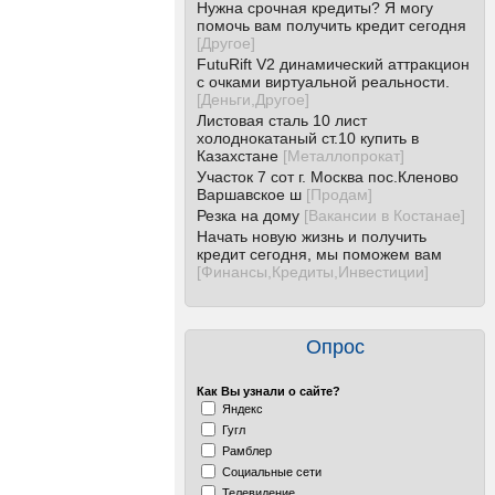
Нужна срочная кредиты? Я могу
помочь вам получить кредит сегодня
[
Другое
]
FutuRift V2 динамический аттракцион
с очками виртуальной реальности.
[
Деньги,Другое
]
Листовая сталь 10 лист
холоднокатаный ст.10 купить в
Казахстане
[
Металлопрокат
]
Участок 7 сот г. Москва пос.Кленово
Варшавское ш
[
Продам
]
Резка на дому
[
Вакансии в Костанае
]
Начать новую жизнь и получить
кредит сегодня, мы поможем вам
[
Финансы,Кредиты,Инвестиции
]
Опрос
Как Вы узнали о сайте?
Яндекс
Гугл
Рамблер
Социальные сети
Телевидение