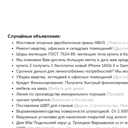
Случайные объявления:
Мостовые опорные двухбалочные краны ABUS.
[
Лифты и 
Ремонт квартир, офисных и складских помещений!
[
Другое
Шары мелющие ГОСТ 7524-89, мелющие тела купить в Ка
Мы поможем Вам достичь большую мечту и дать вам кред
купить 2 получить 1 бесплатно новый iPhone 16Gb 6 и Sa
Срочное деньги для личного/бизнес-потребностей? Мы мо
Уборка квартир, коттеджей и офисных помещений
[
Другое
Кредит Финансирование: Получите быстрый финансирова
мебель на заказ
[
Мебель для дома
]
Линия по производству минерального порошка
[
Продам
]
срочно требуются
[
Вакансии в Костанае
]
Поставляем ШВП для станков
[
Другое, Строительство, Ре
Выравнивание/отделка поверхности штукатуркой. От 2 500 т
Вакуумные установки для нанесения покрытий под золото 
Дом 80м Подольский округ д. Троицкое Варшавское ш от м