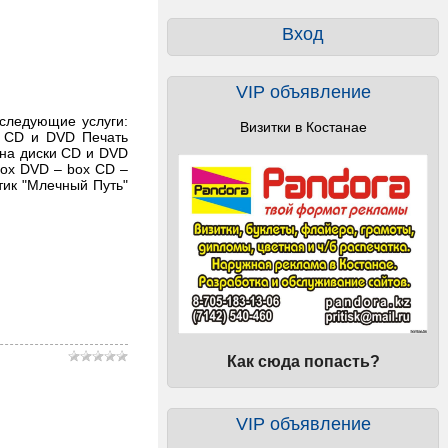
Вход
VIP объявление
 следующие услуги:
Визитки в Костанае
х CD и DVD Печать
 на диски CD и DVD
ox DVD – box CD –
тик "Млечный Путь"
Как сюда попасть?
VIP объявление