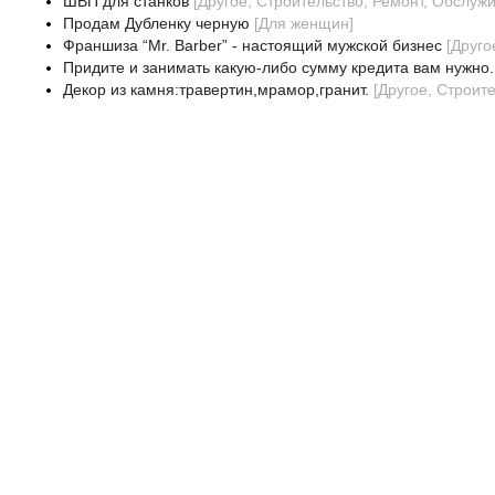
ШВП для станков
[
Другое, Строительство, Ремонт, Обслуж
Продам Дубленку черную
[
Для женщин
]
Франшиза “Mr. Barber” - настоящий мужской бизнес
[
Друго
Придите и занимать какую-либо сумму кредита вам нужно.
Декор из камня:травертин,мрамор,гранит.
[
Другое, Строит