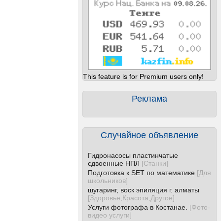
This feature is for Premium users only!
Реклама
Случайное объявление
Гидронасосы пластинчатые
сдвоенные НПЛ
[
Станки
]
Подготовка к SET по математике
[
Для
школьников
]
шугаринг, воск эпиляция г. алматы
[
Здоровье,Красота,Другое
]
Услуги фотографа в Костанае.
[
Фото-
видео услуги
]