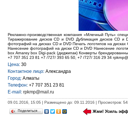
Рекламно-производственная компания «Млечный Путь» специа
Тиражирование дисков CD и DVD Дубликация дисков CD и 
фотографий на дисках CD и DVD Печать логотипов на дисках
Нанесение фотографий на диски CD и DVD Нанесение логоти
box Amarey box Digi-pack (диджипак) Конверты брендированны
+7 707 351 23 81 +7 /727/ 393 65 50, +7 /727/ 316 29 34 rpkmp@
Цена:
30
Контактное лицо:
Александра
Город:
Алматы
Телефон:
+7 707 351 23 81
E-mail:
rpkmp@mail.ru
09.01.2016, 15:05 | Размещено до: 09.11.2016 | Просмотров: 54
Поделиться…
Жми! Усиль эфф