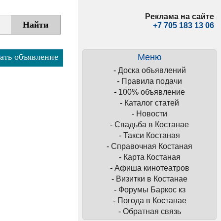
Реклама на сайте
+7 705 183 13 06
ать объявление
Меню
-
Доска объявлений
-
Правила подачи
-
100% объявление
-
Каталог статей
-
Новости
-
Свадьба в Костанае
-
Такси Костаная
-
Справочная Костаная
-
Карта Костаная
-
Афиша кинотеатров
-
Визитки в Костанае
-
Форумы Баркос кз
-
Погода в Костанае
-
Обратная связь