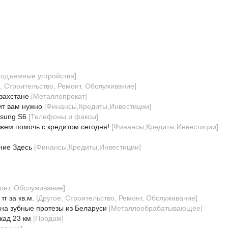
подъемные устройства
]
, Строительство, Ремонт, Обслуживание
]
захстане
[
Металлопрокат
]
ит вам нужно
[
Финансы,Кредиты,Инвестиции
]
msung S6
[
Телефоны и факсы
]
жем помочь с кредитом сегодня!
[
Финансы,Кредиты,Инвестиции
]
]
ние Здесь
[
Финансы,Кредиты,Инвестиции
]
монт, Обслуживание
]
г за кв.м.
[
Другое, Строительство, Ремонт, Обслуживание
]
на зубные протезы из Беларуси
[
Металлообрабатывающее
]
кад 23 км
[
Продам
]