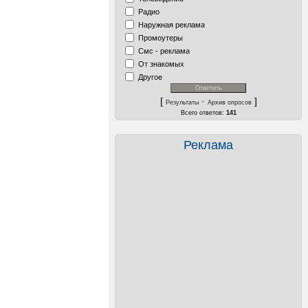
Радио
Наружная реклама
Промоутеры
Смс - реклама
От знакомых
Другое
[
·
]
Результаты
Архив опросов
Всего ответов:
141
Реклама