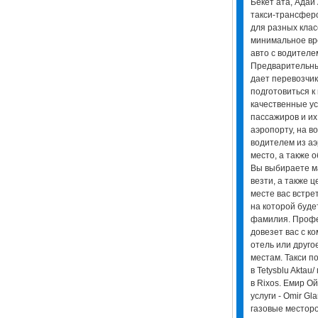
Бекет ата, Адай
такси-трансфер
для разных клас
минимальное вре
авто с водителем
Предварительный
дает перевозчик
подготовиться к
качественные ус
пассажиров и их
аэропорту, на во
водителем из аэ
место, а также об
Вы выбираете ма
везти, а также ц
месте вас встрет
на которой буде
фамилия. Профе
довезет вас с к
отель или друго
местам. Такси п
в Tetysblu Aktau
в Rixos. Емир О
услуги - Omir G
газовые местор