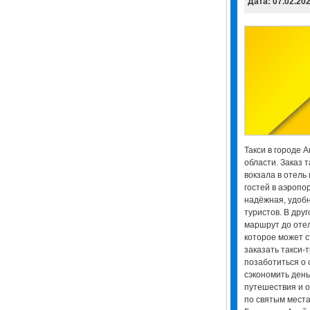
Дата: 07.02.20
Такси в городе А
области. Заказ 
вокзала в отель
гостей в аэропо
надёжная, удобн
туристов. В дру
маршрут до отел
которое может 
заказать такси-
позаботиться о 
сэкономить день
путешествия и о
по святым места