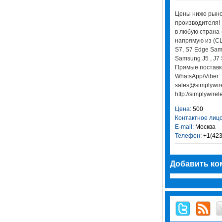
Цены ниже рыноч
производителя! 
в любую страна 
напрямую из (СШ
S7, S7 Edge Sam
Samsung J5 , J7 
Прямые поставки
WhatsApp/Viber:
sales@simplywire
http://simplywire
Цена:
500
Контактное лицо
E-mail:
Москва
Телефон:
+1(423
Добавить ко