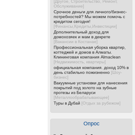
[
Другое, Строительство, Ремонт,
Обслуживание
]
Срочное деньги для личного/бизнес-
потребностей? Мы можем помочь с
кредитом сегодня!
[
Финансы,Кредиты,Инвестиции
]
Дополнительный доход для
домохозяек и мам в декрете
[
Вакансии в Костанае
]
Профессиональная уборка квартир,
коттеджей и домов в Алматы.
Клининговая компания Almaclean
[
Недвижимость, квартиры
]
официальная компания. доход 10% в
день стабильно пожизненно
[
Шоу-
бизнес
]
Вакуумные установки для нанесения
покрытий под золото на зубные
протезы из Беларуси
[
Металлообрабатывающее
]
Туры в Дубай
[
Отдых за рубежом
]
Опрос