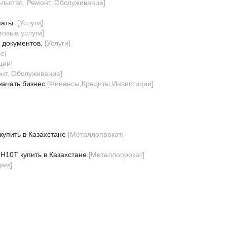
ельство, Ремонт, Обслуживание
]
маты.
[
Услуги
]
говые услуги
]
 документов.
[
Услуги
]
ое
]
ции
]
онт, Обслуживание
]
начать бизнес
[
Финансы,Кредиты,Инвестиции
]
упить в Казахстане
[
Металлопрокат
]
Н10Т купить в Казахстане
[
Металлопрокат
]
дам
]