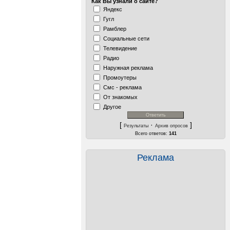
Как Вы узнали о сайте?
Яндекс
Гугл
Рамблер
Социальные сети
Телевидение
Радио
Наружная реклама
Промоутеры
Смс - реклама
От знакомых
Другое
[
·
]
Результаты
Архив опросов
Всего ответов:
141
Реклама