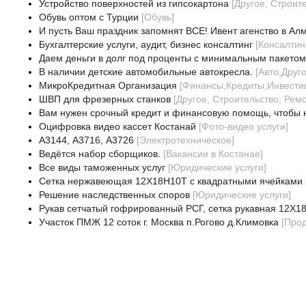
Устройство поверхностей из гипсокартона
[
Другое, Строит
Обувь оптом с Турции
[
Обувь
]
И пусть Ваш праздник запомнят ВСЕ! Ивент агенство в Ал
Бухгалтерские услуги, аудит, бизнес консалтинг
[
Консалтин
Даем деньги в долг под проценты с минимальным пакетом
В наличии детские автомобильные автокресла.
[
Авто,Друг
МикроКредитная Организация
[
Финансы,Кредиты,Инвести
ШВП для фрезерных станков
[
Другое, Строительство, Рем
Вам нужен срочный кредит и финансовую помощь, чтобы 
Оцифровка видео кассет Костанай
[
Фото-видео услуги
]
А3144, А3716, А3726
[
Электротехническое
]
Ведётся набор сборщиков.
[
Вакансии в Костанае
]
Все виды таможенных услуг
[
Юридические услуги
]
Сетка нержавеющая 12Х18Н10Т с квадратными ячейками к
Решение наследственных споров
[
Юридические услуги
]
Рукав сетчатый гофрированный РСГ, сетка рукавная 12Х18
Участок ПМЖ 12 соток г. Москва п.Рогово д.Климовка
[
Про