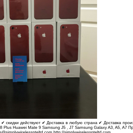
 ✔ скидки действуют ✔ Доставка в любую страна ✔ Доставка про
8 Plus Huawei Mate 9 Samsung J5 , J7 Samsung Galaxy A3, A5, A7 П
simplywirelesspteltd.com http://simplywirelesspteltd.com