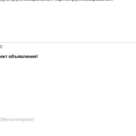
60
ект объявления!
[
Металлопрокат
]