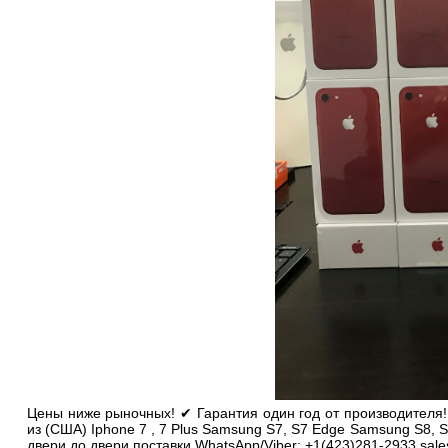
Цены ниже рыночных! ✔ Гарантия один год от производителя!
из (США) Iphone 7 , 7 Plus Samsung S7, S7 Edge Samsung S8, S
двери до двери поставки WhatsApp/Viber: +1(423)281-2933 sales@