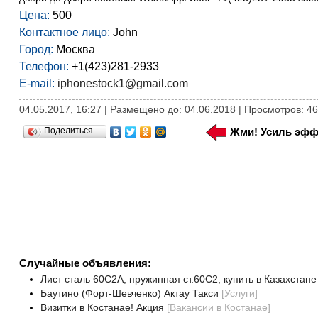
Цена:
500
Контактное лицо:
John
Город:
Москва
Телефон:
+1(423)281-2933
E-mail:
iphonestock1@gmail.com
04.05.2017, 16:27 | Размещено до: 04.06.2018 | Просмотров: 4
Поделиться…
Жми! Усиль эфф
Случайные объявления:
Лист сталь 60С2А, пружинная ст.60С2, купить в Казахстане
Баутино (Форт-Шевченко) Актау Такси
[
Услуги
]
Визитки в Костанае! Акция
[
Вакансии в Костанае
]