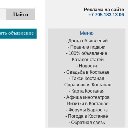
Реклама на сайте
+7 705 183 13 06
ать объявление
Меню
-
Доска объявлений
-
Правила подачи
-
100% объявление
-
Каталог статей
-
Новости
-
Свадьба в Костанае
-
Такси Костаная
-
Справочная Костаная
-
Карта Костаная
-
Афиша кинотеатров
-
Визитки в Костанае
-
Форумы Баркос кз
-
Погода в Костанае
-
Обратная связь