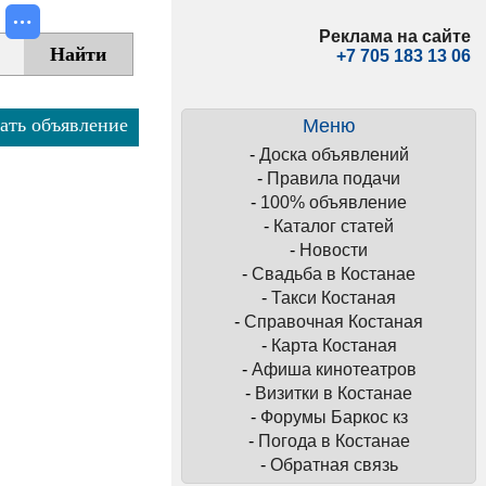
Реклама на сайте
+7 705 183 13 06
ать объявление
Меню
-
Доска объявлений
-
Правила подачи
-
100% объявление
-
Каталог статей
-
Новости
-
Свадьба в Костанае
-
Такси Костаная
-
Справочная Костаная
-
Карта Костаная
-
Афиша кинотеатров
-
Визитки в Костанае
-
Форумы Баркос кз
-
Погода в Костанае
-
Обратная связь