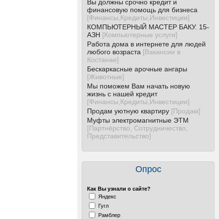
Вы должны срочно кредит и
финансовую помощь для бизнеса
[
Финансы,Кредиты,Инвестиции
]
КОМПЬЮТЕРНЫЙ МАСТЕР БАКУ. 15-
АЗН
[
Компьютерные услуги
]
Работа дома в интернете для людей
любого возраста
[
Вакансии в
Костанае
]
Бескаркасные арочные ангары
[
Животные
]
Мы поможем Вам начать новую
жизнь с нашей кредит
[
Финансы,Кредиты,Инвестиции
]
Продам уютную квартиру
[
Продам
]
Муфты электромагнитные ЭТМ
[
Партнёрство, Сотрудничество,
Представительство
]
Опрос
Как Вы узнали о сайте?
Яндекс
Гугл
Рамблер