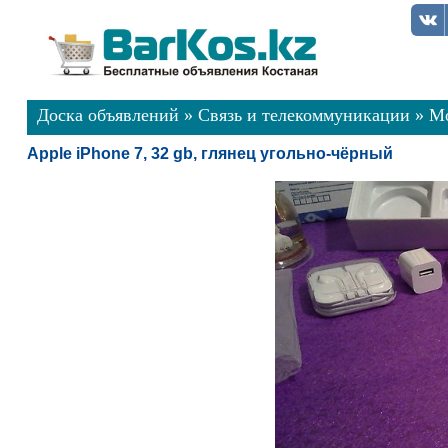
Доска объявлений
»
Связь и телекоммуникации
»
Мо
Apple iPhone 7, 32 gb, глянец угольно-чёрный