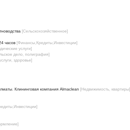
тноводства
[
Сельскохозяйственное
]
24 часов
[
Финансы,Кредиты,Инвестиции
]
дические услуги
]
льское дело, полиграфия
]
слуги, здоровье
]
Алматы. Клининговая компания Almaclean
[
Недвижимость, квартиры
редиты,Инвестиции
]
ормление
]