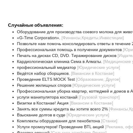
Случайные объявления:
Оборудование для производства соевого молока для живо
«G-Time Corporation».
[
Финансы,Кредиты,Инвестиции
]
Позвольте нам помочь консолидировать ответы в течение 
Профессиональная помощь в получении документов
[
Юри
Печать на дисках CD, DVD. Тиражирование дисков
[
Издате
Кардиологическая клиника Сема в Алматы.
[
Медицинские у
профессиональный медиатор
[
Юридические услуги
]
Ведётся набор сборщиков.
[
Вакансии в Костанае
]
Проведение ELTS MOCK Test
[
Образование, Другое
]
Решение жилищных споров
[
Юридические услуги
]
Профессиональная уборка квартир, коттеджей и домов в 
услуги манипулятора костанай
[
Грузовой транспорт
]
Визитки в Костанае! Акция
[
Вакансии в Костанае
]
Занять все суммы кредита вы хотите всего 2%
[
Финансы,К
Взыскание долгов в суде
[
Юридические услуги
]
Комплекты оборудования для пенобетона
[
Станки
]
Услуги промоутеров! Проведение BTL акций
[
Реклама, оф
Фасовка овощей
[
Сельское хозяйство,Другое
]