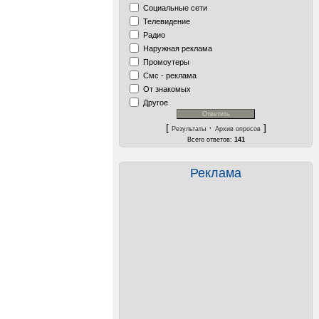
Социальные сети
Телевидение
Радио
Наружная реклама
Промоутеры
Смс - реклама
От знакомых
Другое
[
·
]
Результаты
Архив опросов
Всего ответов:
141
Реклама