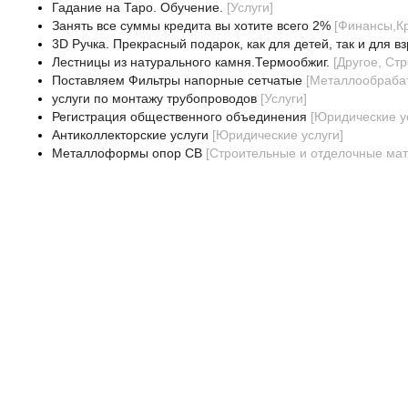
Гадание на Таро. Обучение.
[
Услуги
]
Занять все суммы кредита вы хотите всего 2%
[
Финансы,К
3D Ручка. Прекрасный подарок, как для детей, так и для в
Лестницы из натурального камня.Термообжиг.
[
Другое, Ст
Поставляем Фильтры напорные сетчатые
[
Металлообраб
услуги по монтажу трубопроводов
[
Услуги
]
Регистрация общественного объединения
[
Юридические у
Антиколлекторские услуги
[
Юридические услуги
]
Металлоформы опор СВ
[
Строительные и отделочные ма