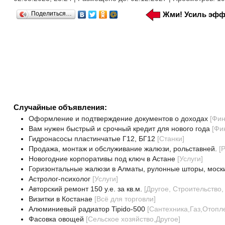
Поделиться…
Жми! Усиль эфф
Случайные объявления:
Оформление и подтверждение документов о доходах
[
Фин
Вам нужен быстрый и срочный кредит для нового года
[
Фи
Гидронасосы пластинчатые Г12, БГ12
[
Станки
]
Продажа, монтаж и обслуживание жалюзи, рольставней.
[
Р
Новогодние корпоративы под ключ в Астане
[
Услуги
]
Горизонтальные жалюзи в Алматы, рулонные шторы, моск
Астролог-психолог
[
Услуги
]
Авторский ремонт 150 у.е. за кв.м.
[
Другое, Строительство
Визитки в Костанае
[
Всё для торговли
]
Алюминиевый радиатор Tipido-500
[
Сантехника,Газ,Отоп
Фасовка овощей
[
Сельское хозяйство,Другое
]