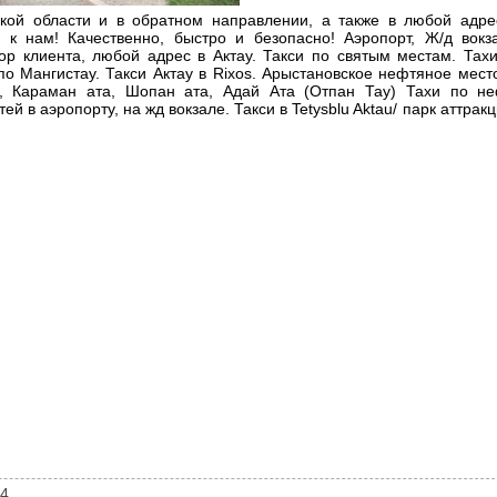
ской области и в обратном направлении, а также в любой адре
к нам! Качественно, быстро и безопасно! Аэропорт, Ж/д вокза
р клиента, любой адрес в Актау. Такси по святым местам. Тах
по Мангистау. Такси Актау в Rixos. Арыстановское нефтяное мест
а, Караман ата, Шопан ата, Адай Ата (Отпан Тау) Тахи по н
 в аэропорту, на жд вокзале. Такси в Tetysblu Aktau/ парк аттракц
94