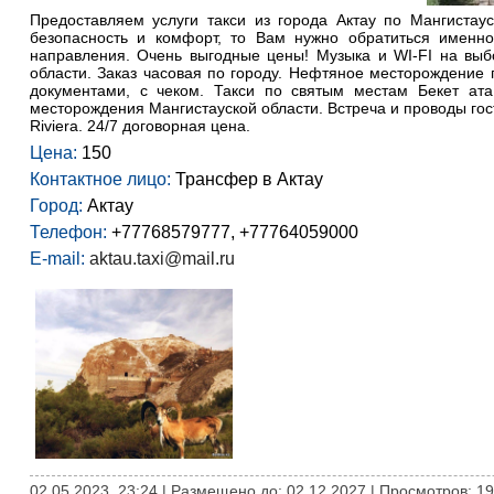
Предоставляем услуги такси из города Актау по Мангистау
безопасность и комфорт, то Вам нужно обратиться именно 
направления. Очень выгодные цены! Музыка и WI-FI на выбо
области. Заказ часовая по городу. Нефтяное месторождение 
документами, с чеком. Такси по святым местам Бекет ат
месторождения Мангистауской области. Встреча и проводы гостей
Riviera. 24/7 договорная цена.
Цена:
150
Контактное лицо:
Трансфер в Актау
Город:
Актау
Телефон:
+77768579777, +77764059000
E-mail:
aktau.taxi@mail.ru
02.05.2023, 23:24 | Размещено до: 02.12.2027 | Просмотров: 1