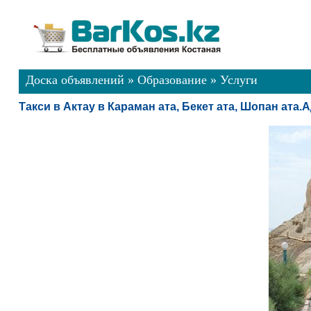
Доска объявлений
»
Образование
»
Услуги
Такси в Актау в Караман ата, Бекет ата, Шопан ата.А