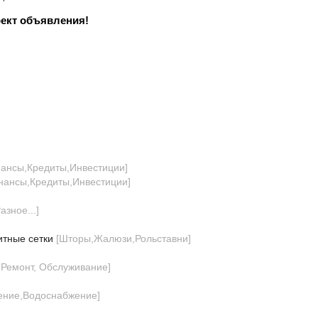
ект объявления!
ансы,Кредиты,Инвестиции
]
нансы,Кредиты,Инвестиции
]
азное...
]
итные сетки
[
Шторы,Жалюзи,Рольставни
]
, Ремонт, Обслуживание
]
ление,Водоснабжение
]