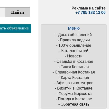
Реклама на сайте
+7 705 183 13 06
ать объявление
Меню
-
Доска объявлений
-
Правила подачи
-
100% объявление
-
Каталог статей
-
Новости
-
Свадьба в Костанае
-
Такси Костаная
-
Справочная Костаная
-
Карта Костаная
-
Афиша кинотеатров
-
Визитки в Костанае
-
Форумы Баркос кз
-
Погода в Костанае
-
Обратная связь