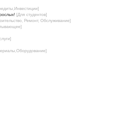
редиты,Инвестиции
]
зрослых!
[
Для студентов
]
роительство, Ремонт, Обслуживание
]
атывающее
]
слуги
]
териалы,Оборудование
]