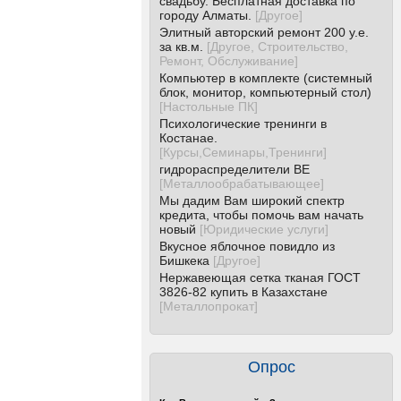
свадьбу. Бесплатная доставка по
городу Алматы.
[
Другое
]
Элитный авторский ремонт 200 у.е.
за кв.м.
[
Другое, Строительство,
Ремонт, Обслуживание
]
Компьютер в комплекте (системный
блок, монитор, компьютерный стол)
[
Настольные ПК
]
Психологические тренинги в
Костанае.
[
Курсы,Семинары,Тренинги
]
гидрораспределители ВЕ
[
Металлообрабатывающее
]
Мы дадим Вам широкий спектр
кредита, чтобы помочь вам начать
новый
[
Юридические услуги
]
Вкусное яблочное повидло из
Бишкека
[
Другое
]
Нержавеющая сетка тканая ГОСТ
3826-82 купить в Казахстане
[
Металлопрокат
]
Опрос