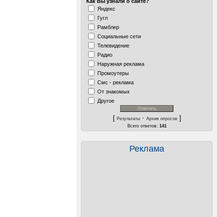
Как Вы узнали о сайте?
Яндекс
Гугл
Рамблер
Социальные сети
Телевидение
Радио
Наружная реклама
Промоутеры
Смс - реклама
От знакомых
Другое
[
·
]
Результаты
Архив опросов
Всего ответов:
141
Реклама