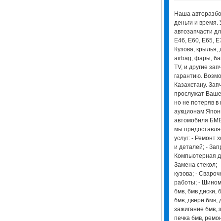
Наша авторазбо
деньги и время.
автозапчасти дл
E46, E60, E65, E
Кузова, крылья, 
airbag, фары, б
TV, и другие за
гарантию. Возмо
Казахстану. Зап
прослужат Вашем
но не потеряв в 
аукционам Япон
автомобиля БМВ 
мы предоставля
услуг: - Ремонт 
и деталей; - Зап
Компьютерная ди
Замена стекол; 
кузова; - Сваро
работы; - Шином
бмв, бмв диски,
бмв, двери бмв, 
зажигание бмв, з
печка бмв, ремо