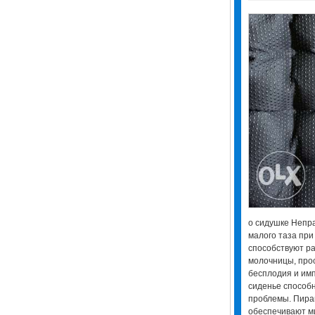
о сидушке Непр
малого таза при
способствуют ра
молочницы, прос
бесплодия и им
сиденье способн
проблемы. Пирам
обеспечивают м