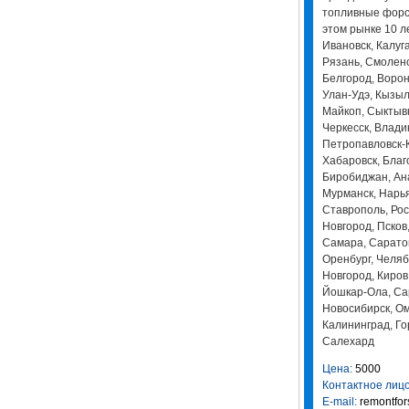
топливные форс
этом рынке 10 л
Ивановск, Калуга
Рязань, Смоленск
Белгород, Ворон
Улан-Удэ, Кызыл
Майкоп, Сыктывк
Черкесск, Влади
Петропавловск-К
Хабаровск, Благ
Биробиджан, Ана
Мурманск, Нарь
Ставрополь, Рос
Новгород, Псков,
Самара, Саратов
Оренбург, Челяб
Новгород, Киров
Йошкар-Ола, Сар
Новосибирск, Ом
Калининград, Го
Салехард
Цена:
5000
Контактное лицо
E-mail:
remontfo