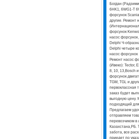
Богдан (Радзимич
6HK1, 6WG1-T 6W
форсунок Scania (
другие. Ремонт н
(Интернационал)
форсунок Kenwor
насос форсунок 
Delphi Ч-образна
Delphi четыре к
насос форсунок P
Ремонт насос фо
(Ивеко): Tector, E
8, 10, 13,Bosch 
форсунок двигат
TGM, TGL и друг
первоклассная т
заказ будет вып
выгодную цену.
подходящий для 
Предлагаем удо
отправляем това
перевозчиком в 
Казахстана,РБ. 
забота, все рас
приедет по указ