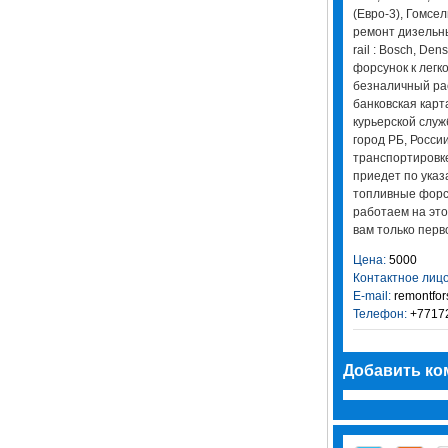
(Евро-3), Гомсе
ремонт дизельн
rail : Bosch, Den
форсунок к лег
безналичный ра
банковская карт
курьерской служ
город РБ, Росси
транспортировке
приедет по указ
топливные форсу
работаем на это
вам только перв
Цена:
5000
Контактное лицо
E-mail:
remontfo
Телефон:
+7717
Добавить ко