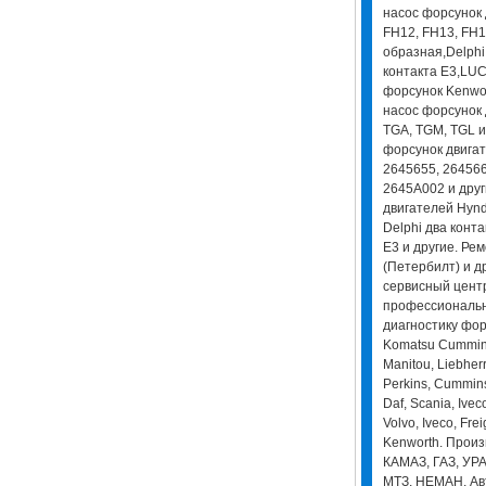
насос форсунок 
FH12, FH13, FH1
образная,Delphi
контакта E3,LUC
форсунок Kenwor
насос форсунок 
TGA, TGM, TGL и
форсунок двигат
2645655, 264566
2645A002 и друг
двигателей Hynd
Delphi два конта
E3 и другие. Рем
(Петербилт) и д
сервисный цент
профессиональн
диагностику форс
Komatsu Cummins,
Manitou, Liebherr
Perkins, Cummins
Daf, Scania, Ive
Volvo, Iveco, Freig
Kenworth. Произ
КАМАЗ, ГАЗ, УРА
МТЗ, НЕМАН, Ав