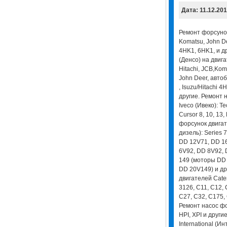
Дата: 11.12.20
Ремонт форсунок
Komatsu, John De
4HK1, 6HK1, и д
(Денсо) на двиг
Hitachi, JCB,Kom
John Deer, авто
, Isuzu/Hitachi 
другие. Ремонт 
Iveco (Ивеко): Tec
Cursor 8, 10, 13
форсунок двигате
дизель): Series
DD 12V71, DD 16
6V92, DD 8V92, 
149 (моторы DD
DD 20V149) и др
двигателей Cater
3126, C11, C12, 
С27, С32, С175, 
Ремонт насос фор
HPI, XPI и други
International (И