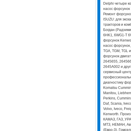
Delphi четыре к
насос форсунок P
Ремонт форсунок
ISUZU: для экска
тракторов и ком
Богдан (Радзимич
6HK1, 6WG1-T 6W
форсунок Kenwor
насос форсунок 
TGA, TGM, TGL и
форсунок двигат
2645655, 264566
2645A002 и друг
сервисный цент
профессиональн
диагностику форс
Komatsu Cummins,
Manitou, Liebherr
Perkins, Cummins
Daf, Scania, Ive
Volvo, Iveco, Freig
Kenworth. Произ
КАМАЗ, ГАЗ, УРА
МТЗ, НЕМАН, Ав
(Евро-3), Гомсе