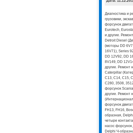
Дата: 11.12.20
Диагностика и р
грузовики, экска
форсунок двигате
Eurotech, Eurostar
и другие. Ремон
Detroit Diesel (Д
(моторы DD 6V7
16V71), Series 
DD 12V92, DD 16
8V149, DD 12V14
другие. Ремонт 
Caterpillar (Кат
C13, C14, C15, C
С280, 3508, 351
форсунок Scania (
другие. Ремонт н
(Интернационал)
форсунок двигат
FH13, FH16, Bos
образная, Delphi
четыре контакта
насос форсунок 
Delphi Ч-образна