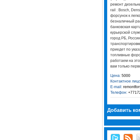
ремонт дизельн
rail : Bosch, Den
форсунок к лег
безналичный ра
банковская карт
курьерской служ
город РБ, Росси
транспортировке
приедет по указ
топливные форсу
работаем на это
вам только перв
Цена:
5000
Контактное лицо
E-mail:
remontfo
Телефон:
+7717
Добавить ко